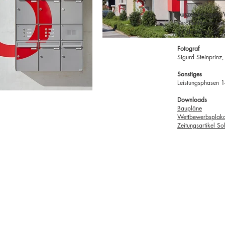
Auszeichnungen, V
Veröffentlichunge
mit dem Tag der A
Fotograf
Sigurd Steinprinz
Sonstiges
Leistungsphasen 
Downloads
Baupläne
Wettbewerbsplak
Zeitungsartikel S