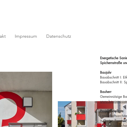
akt
Impressum
Datenschutz
Energetische Sani
Spichernstraße u
Baujahr
Bauabschnitt I: E
Bauabschnitt II: 
Bauherr
Gemeinnützige Ba
www.baugenossens
Projektbeteiligte
Landschaftsarchite
+ Garten Papenf
www.prj-landschaf